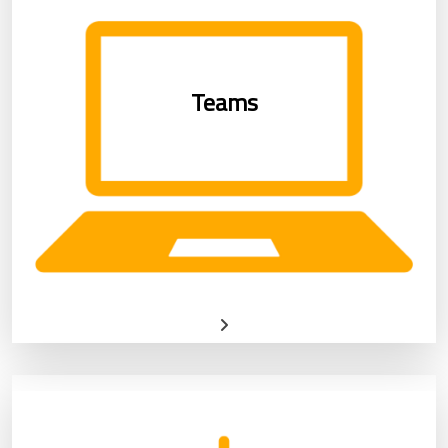
Teams
Ponemos a disposición de todos nuestros
Teams
estudiantes la posibilidad de acceder a sus
clases mediante VIDEOCONFERENCIA de
TEAMS cuando no puedan asistir, solo tienen
que solicitarlo con anticipación y se les
enviará un enlace para acceder.