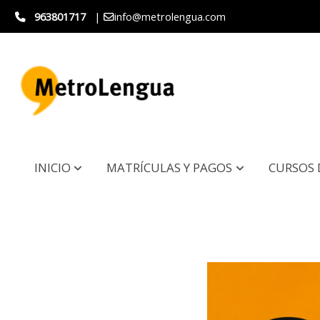
963801717
|
info@metrolengua.com
INICIO
MATRÍCULAS Y PAGOS
CURSOS 
Curso de español A2.1 - INICIO 01/09